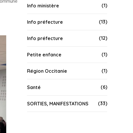
a commune
(1)
Info ministère
(13)
Info préfecture
(12)
Info préfecture
(1)
Petite enfance
(1)
Région Occitanie
(6)
Santé
(33)
SORTIES, MANIFESTATIONS