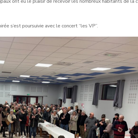
paux ont eu le plaisir de recevoir les nombreux habitants de l
irée s’est poursuivie avec le concert “les VP”.