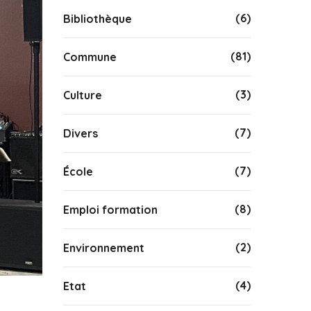
(6)
Bibliothèque
(81)
Commune
(3)
Culture
(7)
Divers
(7)
École
(8)
Emploi formation
(2)
Environnement
(4)
Etat