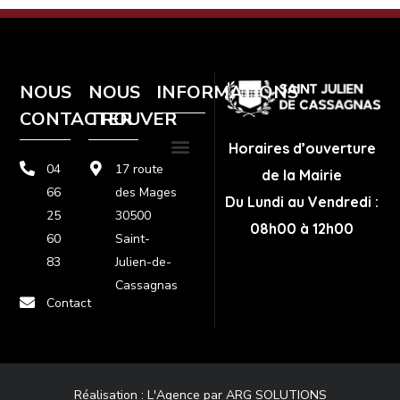
NOUS
NOUS
INFORMATIONS
CONTACTER
TROUVER
Horaires d’ouverture
04
17 route
de la Mairie
Plan de site
Politique de confidentialité
Mentions légales
66
des Mages
Du Lundi au Vendredi :
25
30500
08h00 à 12h00
60
Saint-
83
Julien-de-
Cassagnas
Contact
Réalisation :
L'Agence par ARG SOLUTIONS