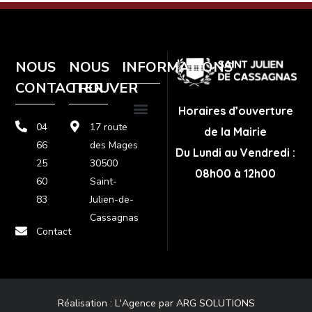
NOUS
NOUS
INFORMATIONS
CONTACTER
TROUVER
Horaires d’ouverture
04
17 route
de la Mairie
Plan de site
Politique de confidentialité
Mentions légales
66
des Mages
Du Lundi au Vendredi :
25
30500
08h00 à 12h00
60
Saint-
83
Julien-de-
Cassagnas
Contact
Réalisation :
L'Agence par ARG SOLUTIONS