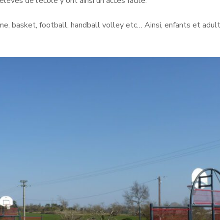
es de l’école y ont ainsi un accès facile.
, basket, football, handball volley etc… Ainsi, enfants et 