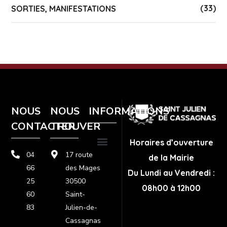
(33)
SORTIES, MANIFESTATIONS
NOUS
NOUS
INFORMATIONS
CONTACTER
TROUVER
Horaires d’ouverture
04
17 route
de la Mairie
Plan de site
Politique de confidentialité
Mentions légales
66
des Mages
Du Lundi au Vendredi :
25
30500
08h00 à 12h00
60
Saint-
83
Julien-de-
Cassagnas