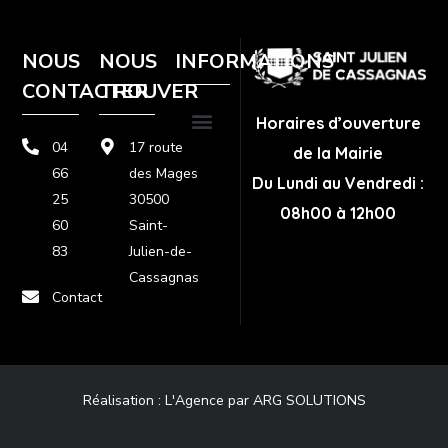
NOUS
NOUS
INFORMATIONS
CONTACTER
TROUVER
Horaires d’ouverture
04
17 route
de la Mairie
Plan de site
Politique de confidentialité
Mentions légales
66
des Mages
Du Lundi au Vendredi :
25
30500
08h00 à 12h00
60
Saint-
83
Julien-de-
Cassagnas
Contact
Réalisation :
L'Agence par ARG SOLUTIONS