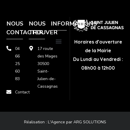
NOUS
NOUS
INFORMATIONS
CONTACTER
TROUVER
Horaires d’ouverture
04
17 route
de la Mairie
Plan de site
Politique de confidentialité
Mentions légales
66
des Mages
Du Lundi au Vendredi :
25
30500
08h00 à 12h00
60
Saint-
83
Julien-de-
Cassagnas
Contact
Réalisation :
L'Agence par ARG SOLUTIONS