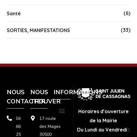
(6)
Santé
(33)
SORTIES, MANIFESTATIONS
NOUS
NOUS
INFORMATIONS
CONTACTER
TROUVER
Horaires d’ouverture
04
17 route
de la Mairie
Plan de site
Politique de confidentialité
Mentions légales
66
des Mages
Du Lundi au Vendredi :
25
30500