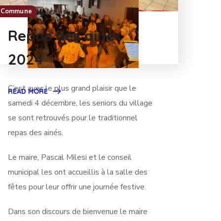
Commune
Repas des ainés
2024
C’est avec le plus grand plaisir que le
READ MORE
samedi 4 décembre, les seniors du village
se sont retrouvés pour le traditionnel
repas des ainés.
Le maire, Pascal Milesi et le conseil
municipal les ont accueillis à la salle des
fêtes pour leur offrir une journée festive.
Dans son discours de bienvenue le maire