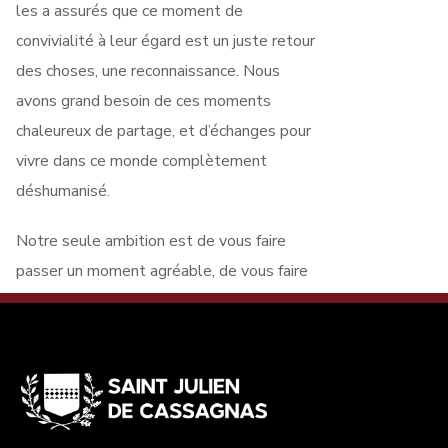
les a assurés que ce moment de
convivialité à leur égard est un juste retour
des choses, une reconnaissance. Nous
avons grand besoin de ces moments
chaleureux de partage, et d’échanges pour
vivre dans ce monde complètement
déshumanisé.
Notre seule ambition est de vous faire
passer un moment agréable, de vous faire
oublier un peu vos soucis du quotidien.
Nous avons aussi une pensée pour ceux qui
nous ont quittés au cours de l’année ou ont
été rendus plus vulnérables et qui sont
absents aujourd’hui.