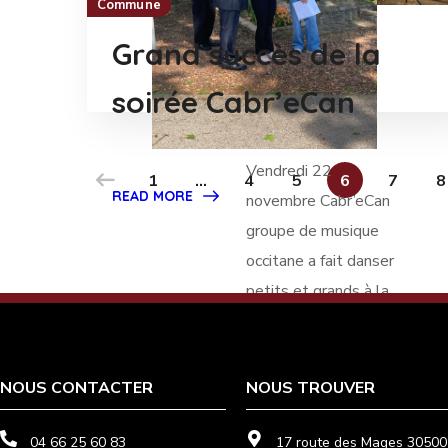
Commune
Grand succès de la
soirée Cabr’eCan
Vendredi 22
1
…
4
5
6
7
8
READ MORE
novembre Cabr’eCan
groupe de musique
occitane a fait danser
petits et grands à la
salle des fêtes.
Farandole, bourrée,
NOUS CONTACTER
NOUS TROUVER
polka et autres
danses insolites ont
04 66 25 60 83
17 route des Mages 30500