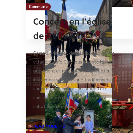
Commune
Concert en l’église
de St Julien
Samedi 4 janvier, dans la jolie église du
village, Cabr’e Can nous a conté la Nativité,
oralement et musicalement, avec leurs 20
instruments de musique traditionnels:
cornemuse, hautbois, accordéon etc…Le
concert a été clôturé par une petite
collation chaleureuse.
READ MORE