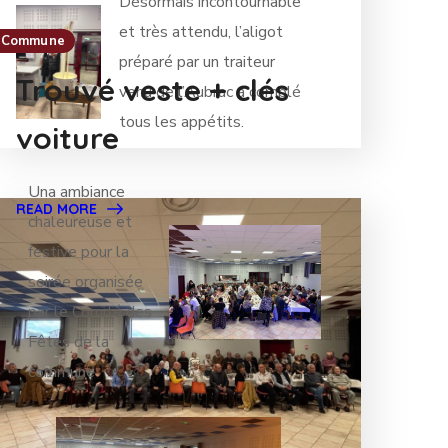
Désormais incontournable
et très attendu, l’aligot
Commune
préparé par un traiteur
Trouvé veste + clés
venu de l’Aubrac a comblé
tous les appétits.
voiture
Una ambiance
READ MORE
chaleureuse et
festive pour la
soirée organisée
par le Comité des
Fêtes de la
commune