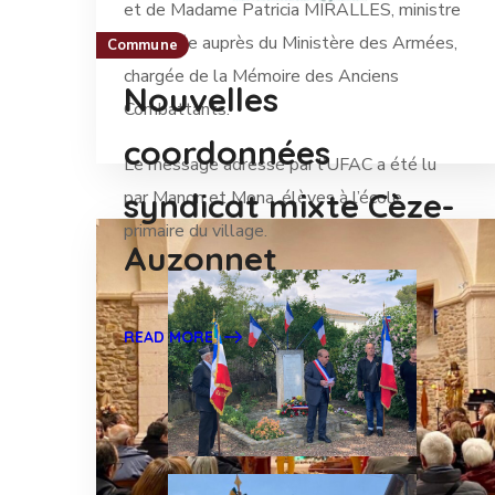
et de Madame Patricia MIRALLES, ministre
déléguée auprès du Ministère des Armées,
Commune
chargée de la Mémoire des Anciens
Nouvelles
Combattants.
coordonnées
Le message adressé par l’UFAC a été lu
syndicat mixte Cèze-
par Manon et Mona, élèves à l’école
primaire du village.
Auzonnet
READ MORE