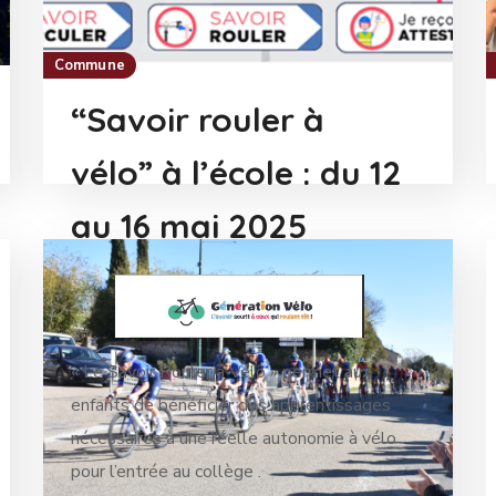
Commune
“Savoir rouler à
vélo” à l’école : du 12
au 16 mai 2025
« Le Savoir Rouler à Vélo » permet aux
enfants de bénéficier des apprentissages
nécessaires à une réelle autonomie à vélo
pour l’entrée au collège .